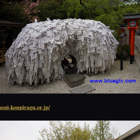
asui-konpiragu.or.jp/