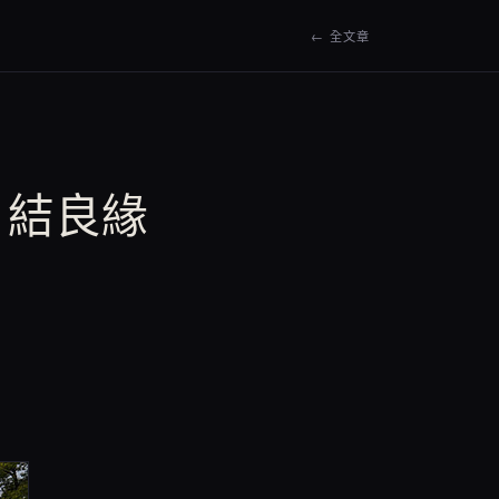
← 全文章
羅宮 結良緣