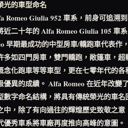
榮光的車型命名
fa Romeo Giulia 952
車系，前身可追溯到
將近二十年的
Alfa Romeo Giulia 105
車系
eo
早期最成功的中型房車
/
轎跑車代表作
許多如四門房車，雙門轎跑，敞篷車，超
概念化跑車等等車型，更在七零年代的各
級優異的成績。
Alfa Romeo
在近年改變
型數字命名結構，將具有傳統榮光的車名
之中，除了有向過往的輝煌歷史致敬之意
代優秀車系將車廠再度推向高峰的意圖。