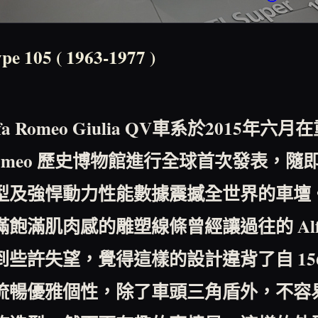
ype 105 ( 1963-1977 )
fa Romeo Giulia QV
車系於
2015
年六月在
omeo
歷史博物館進行全球首次發表，隨
型及強悍動力性能數據震撼全世界的車壇
滿飽滿肌肉感的雕塑線條曾經讓過往的
Al
到些許失望，覺得這樣的設計違背了自
15
流暢優雅個性，除了車頭三角盾外，不容