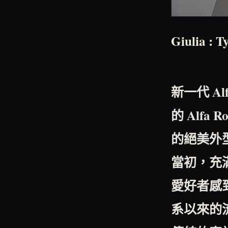
Giulia : T
新一代
Al
的
Alfa R
的絕美外
當初，充
愛好者感
系以來的