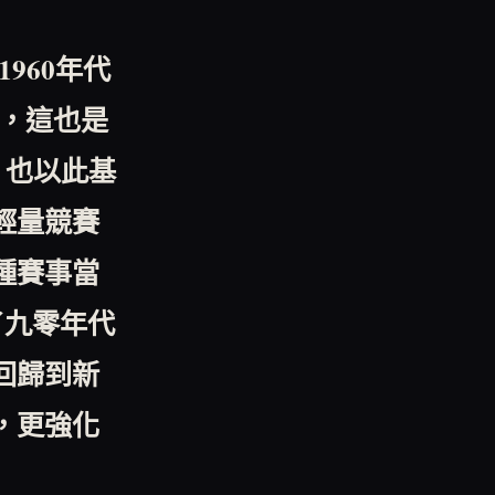
1960
年代
，這也是
，也以此基
輕量競賽
種賽事當
了九零年代
回歸到新
，更強化