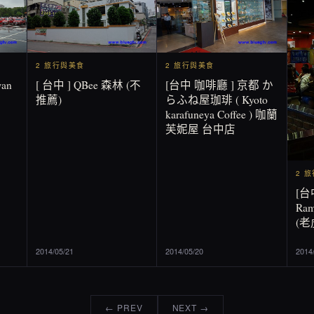
2 旅行與美食
2 旅行與美食
wan
[ 台中 ] QBee 森林 (不
[台中 咖啡廳 ] 京都 か
推薦)
らふね屋珈琲 ( Kyoto
karafuneya Coffee ) 咖蘭
芙妮屋 台中店
2 
[台
Ra
(
2014/05/21
2014/05/20
2014
← PREV
NEXT →