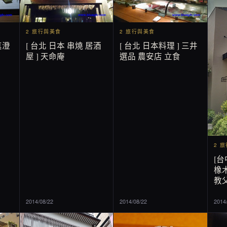
2 旅行與美食
2 旅行與美食
真澄
[ 台北 日本 串燒 居酒
[ 台北 日本料理 ] 三井
屋 ] 天命庵
選品 農安店 立食
2 
[台
橡木
教父
2014/08/22
2014/08/22
2014