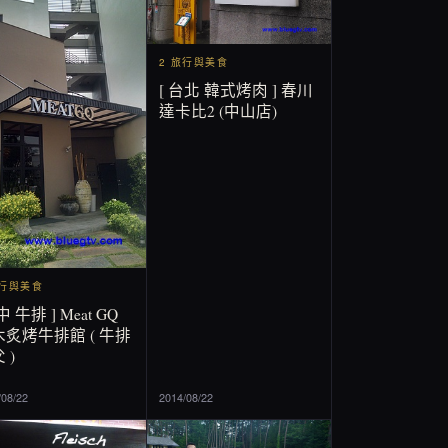
2 旅行與美食
[ 台北 韓式烤肉 ] 春川
達卡比2 (中山店)
旅行與美食
中 牛排 ] Meat GQ
炙烤牛排館 ( 牛排
 )
/08/22
2014/08/22