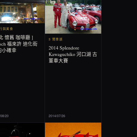
旅行與美食
北 懷舊 咖啡廳 ]
3 閒車談
eisch 福來許 迪化街
2014 Splendore
的小確幸
Kawaguchiko 河口湖 古
董車大賽
/08/20
2014/07/26