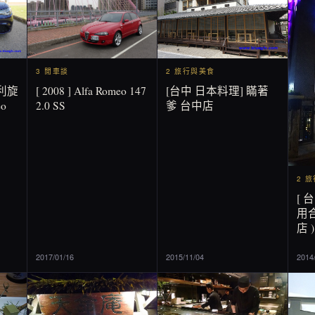
2 旅行與美食
3 閒車談
[台中 日本料理] 瞞著
[ 2008 ] Alfa Romeo 147
利旋
爹 台中店
2.0 SS
o
2 
[ 
用合
店 )
2017/01/16
2015/11/04
2014