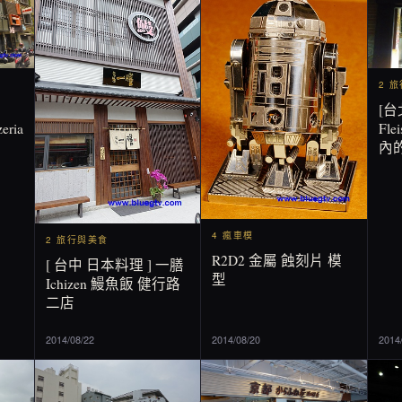
2 
[台
eria
Fl
內
4 瘋車模
2 旅行與美食
R2D2 金屬 蝕刻片 模
[ 台中 日本料理 ] 一膳
型
Ichizen 鰻魚飯 健行路
二店
2014/08/22
2014/08/20
2014