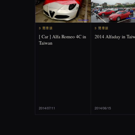
3 閒車談
3 閒車談
2014 Alfaday in Tai
[ Car ] Alfa Romeo 4C in
Taiwan
2014/07/11
2014/06/15