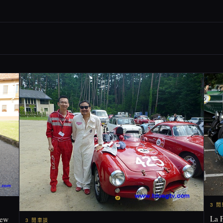
3 
La 
ew
3 閒車談