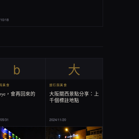
/10/18
b
大
與美食
旅行與美食
ebye，會再回來的
大阪關西景點分享：上
千個標註地點
/05/31
2024/11/20