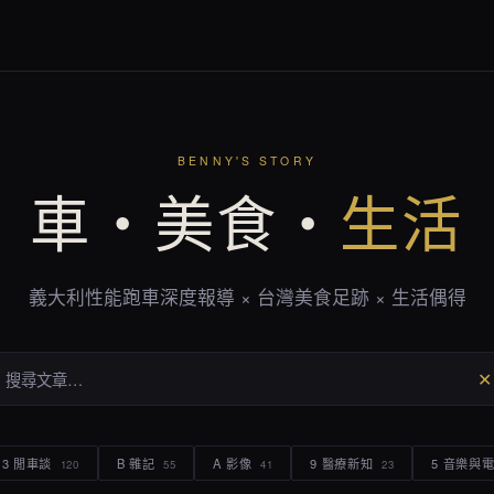
BENNY'S STORY
車・美食・
生活
義大利性能跑車深度報導 × 台灣美食足跡 × 生活偶得
✕
3 閒車談
B 雜記
A 影像
9 醫療新知
5 音樂與
120
55
41
23