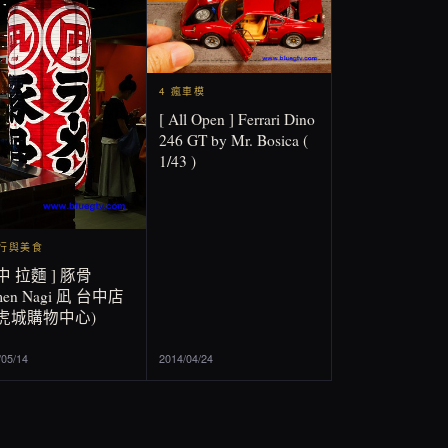
4 瘋車模
[ All Open ] Ferrari Dino
246 GT by Mr. Bosica (
1/43 )
旅行與美食
中 拉麵 ] 豚骨
men Nagi 凪 台中店
老虎城購物中心)
/05/14
2014/04/24