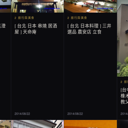
2 旅行與美食
2 旅行與美食
真澄
[ 台北 日本 串燒 居酒
[ 台北 日本料理 ] 三井
屋 ] 天命庵
選品 農安店 立食
2 
[台
橡木
教父
2014/08/22
2014/08/22
2014