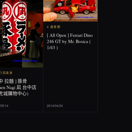
4 瘋車模
[ All Open ] Ferrari Dino
246 GT by Mr. Bosica (
1/43 )
旅行與美食
中 拉麵 ] 豚骨
men Nagi 凪 台中店
老虎城購物中心)
/05/14
2014/04/24