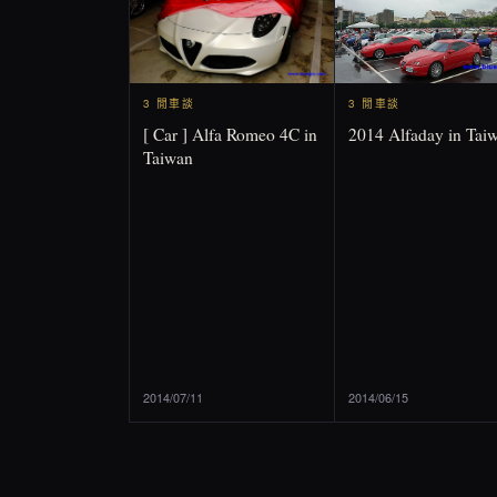
3 閒車談
3 閒車談
2014 Alfaday in Tai
[ Car ] Alfa Romeo 4C in
Taiwan
2014/07/11
2014/06/15