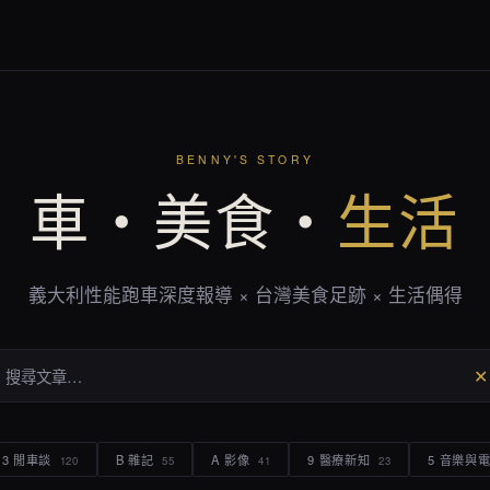
BENNY'S STORY
車・美食・
生活
義大利性能跑車深度報導 × 台灣美食足跡 × 生活偶得
✕
3 閒車談
B 雜記
A 影像
9 醫療新知
5 音樂與
120
55
41
23