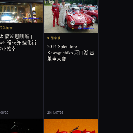
旅行與美食
北 懷舊 咖啡廳 ]
3 閒車談
eisch 福來許 迪化街
2014 Splendore
的小確幸
Kawaguchiko 河口湖 古
董車大賽
/08/20
2014/07/26