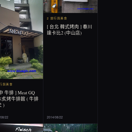
2 旅行與美食
[ 台北 韓式烤肉 ] 春川
達卡比2 (中山店)
旅行與美食
中 牛排 ] Meat GQ
炙烤牛排館 ( 牛排
 )
/08/22
2014/08/22