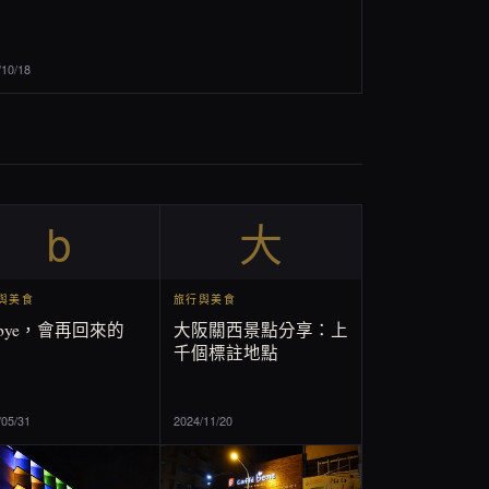
/10/18
b
大
與美食
旅行與美食
ebye，會再回來的
大阪關西景點分享：上
千個標註地點
/05/31
2024/11/20