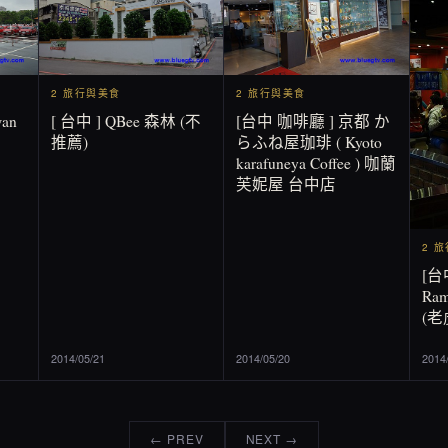
2 旅行與美食
2 旅行與美食
wan
[ 台中 ] QBee 森林 (不
[台中 咖啡廳 ] 京都 か
推薦)
らふね屋珈琲 ( Kyoto
karafuneya Coffee ) 咖蘭
芙妮屋 台中店
2 
[台
Ra
(
2014/05/21
2014/05/20
2014
← PREV
NEXT →