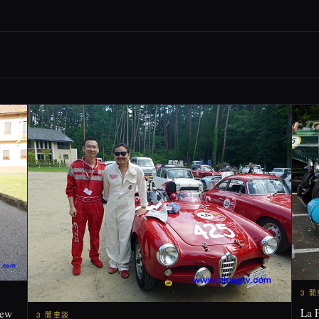
3 
La 
ew
3 閒車談