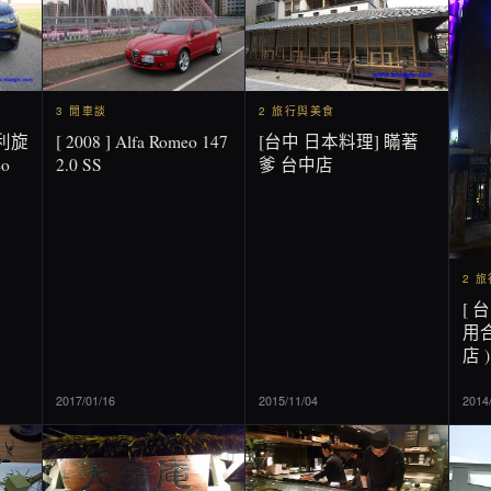
2 旅行與美食
3 閒車談
[台中 日本料理] 瞞著
[ 2008 ] Alfa Romeo 147
利旋
爹 台中店
2.0 SS
o
2 
[ 
用合
店 )
2017/01/16
2015/11/04
2014