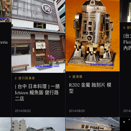
2 
[台
eria
Fl
內
4 瘋車模
2 旅行與美食
R2D2 金屬 蝕刻片 模
[ 台中 日本料理 ] 一膳
型
Ichizen 鰻魚飯 健行路
二店
2014/08/22
2014/08/20
2014