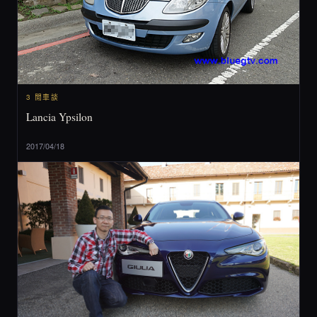
3 閒車談
Lancia Ypsilon
2017/04/18