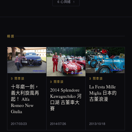
6 心與緒
1
精選
3 閒車談
3 閒車談
3 閒車談
La Festa Mille
十年磨一劍，
2014 Splendore
Miglia 日本的
義大利旋風再
Kawaguchiko 河
古董浪漫
起！ Alfa
口湖 古董車大
Romeo New
賽
Giulia
2017/03/23
2014/07/26
2013/10/18