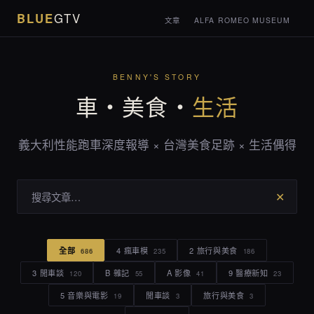
BLUE
GTV
文章
ALFA ROMEO MUSEUM
BENNY'S STORY
車・美食・
生活
義大利性能跑車深度報導 × 台灣美食足跡 × 生活偶得
✕
全部
4 瘋車模
2 旅行與美食
686
235
186
3 閒車談
B 雜記
A 影像
9 醫療新知
120
55
41
23
5 音樂與電影
閒車談
旅行與美食
19
3
3