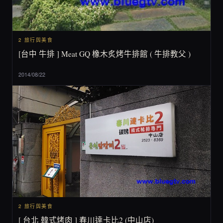
2 旅行與美食
[台中 牛排 ] Meat GQ 橡木炙烤牛排館 ( 牛排教父 )
2014/08/22
2 旅行與美食
[ 台北 韓式烤肉 ] 春川達卡比2 (中山店)