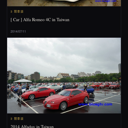
3 閒車談
[ Car ] Alfa Romeo 4C in Taiwan
2014/07/11
3 閒車談
2014 Alfaday in Taiwan