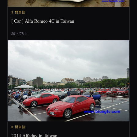
3 閒車談
[ Car ] Alfa Romeo 4C in Taiwan
2014/07/11
3 閒車談
2014 Alfaday in Taiwan