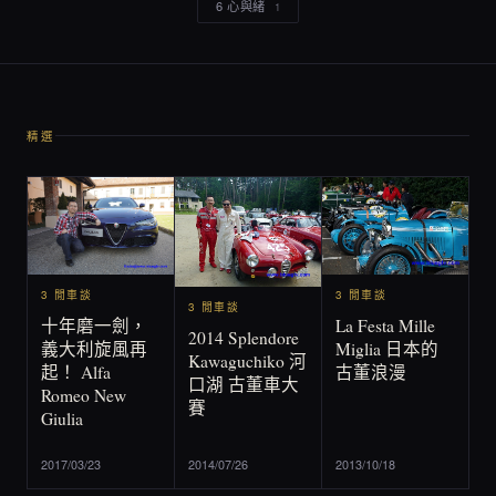
6 心與緒
1
精選
3 閒車談
3 閒車談
3 閒車談
La Festa Mille
十年磨一劍，
2014 Splendore
Miglia 日本的
義大利旋風再
Kawaguchiko 河
古董浪漫
起！ Alfa
口湖 古董車大
Romeo New
賽
Giulia
2017/03/23
2014/07/26
2013/10/18