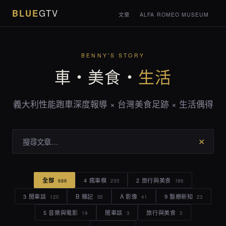
BLUE
GTV
文章
ALFA ROMEO MUSEUM
BENNY'S STORY
車・美食・
生活
義大利性能跑車深度報導 × 台灣美食足跡 × 生活偶得
✕
全部
4 瘋車模
2 旅行與美食
686
235
186
3 閒車談
B 雜記
A 影像
9 醫療新知
120
55
41
23
5 音樂與電影
閒車談
旅行與美食
19
3
3