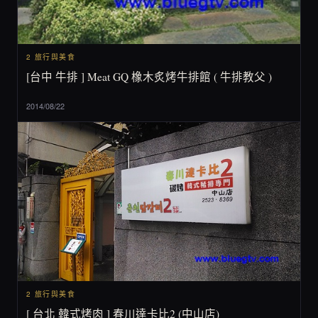
2 旅行與美食
[台中 牛排 ] Meat GQ 橡木炙烤牛排館 ( 牛排教父 )
2014/08/22
2 旅行與美食
[ 台北 韓式烤肉 ] 春川達卡比2 (中山店)