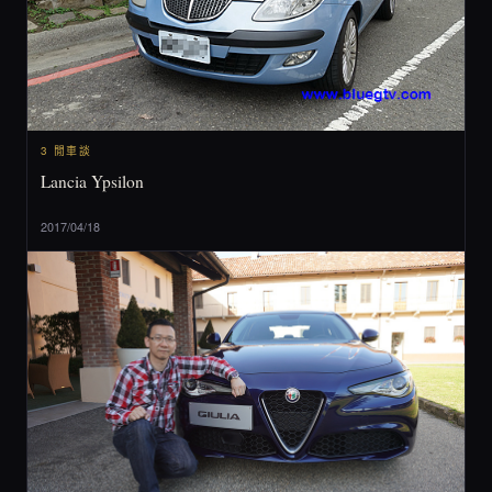
3 閒車談
Lancia Ypsilon
2017/04/18