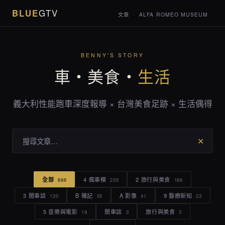
BLUE
GTV
文章
ALFA ROMEO MUSEUM
BENNY'S STORY
車・美食・
生活
義大利性能跑車深度報導 × 台灣美食足跡 × 生活偶得
✕
全部
4 瘋車模
2 旅行與美食
686
235
186
3 閒車談
B 雜記
A 影像
9 醫療新知
120
55
41
23
5 音樂與電影
閒車談
旅行與美食
19
3
3