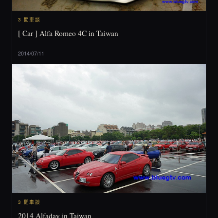
3 閒車談
[ Car ] Alfa Romeo 4C in Taiwan
2014/07/11
3 閒車談
2014 Alfaday in Taiwan