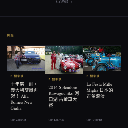
6 心與緒
1
精選
3 閒車談
3 閒車談
3 閒車談
La Festa Mille
十年磨一劍，
2014 Splendore
Miglia 日本的
義大利旋風再
Kawaguchiko 河
古董浪漫
起！ Alfa
口湖 古董車大
Romeo New
賽
Giulia
2017/03/23
2014/07/26
2013/10/18