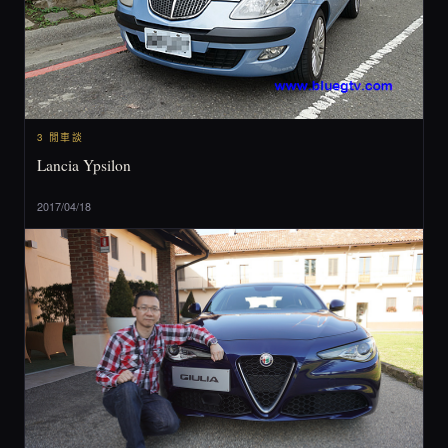
3 閒車談
Lancia Ypsilon
2017/04/18