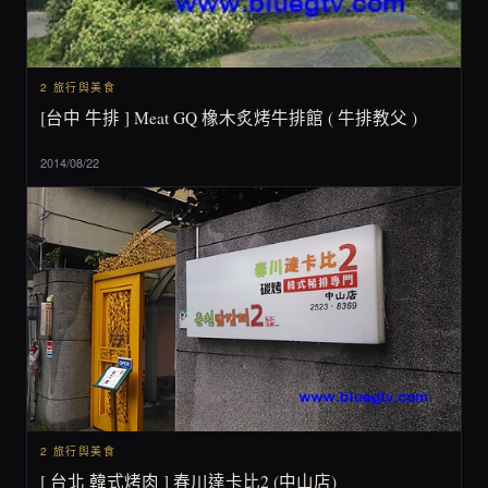
2 旅行與美食
[台中 牛排 ] Meat GQ 橡木炙烤牛排館 ( 牛排教父 )
2014/08/22
2 旅行與美食
[ 台北 韓式烤肉 ] 春川達卡比2 (中山店)