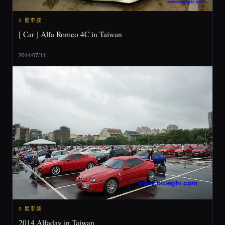
3 閒車談
[ Car ] Alfa Romeo 4C in Taiwan
2014/07/11
3 閒車談
2014 Alfaday in Taiwan