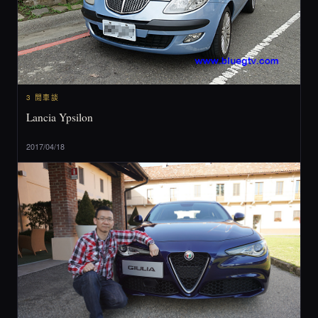
3 閒車談
Lancia Ypsilon
2017/04/18