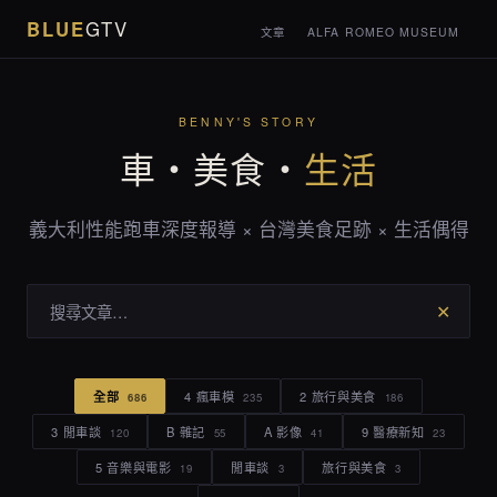
BLUE
GTV
文章
ALFA ROMEO MUSEUM
BENNY'S STORY
車・美食・
生活
義大利性能跑車深度報導 × 台灣美食足跡 × 生活偶得
✕
全部
4 瘋車模
2 旅行與美食
686
235
186
3 閒車談
B 雜記
A 影像
9 醫療新知
120
55
41
23
5 音樂與電影
閒車談
旅行與美食
19
3
3