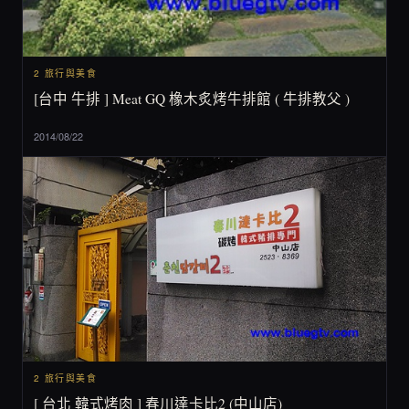
2 旅行與美食
[台中 牛排 ] Meat GQ 橡木炙烤牛排館 ( 牛排教父 )
2014/08/22
2 旅行與美食
[ 台北 韓式烤肉 ] 春川達卡比2 (中山店)