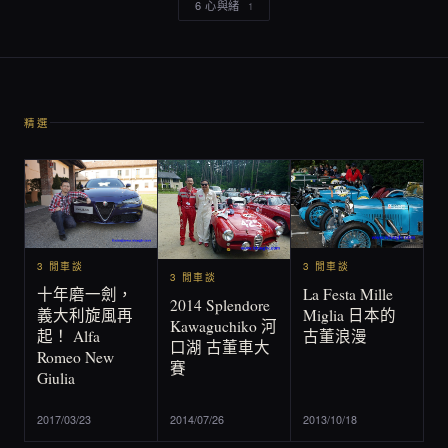
6 心與緒
1
精選
3 閒車談
3 閒車談
3 閒車談
La Festa Mille
十年磨一劍，
2014 Splendore
Miglia 日本的
義大利旋風再
Kawaguchiko 河
古董浪漫
起！ Alfa
口湖 古董車大
Romeo New
賽
Giulia
2017/03/23
2014/07/26
2013/10/18