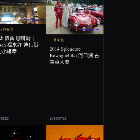
旅行與美食
北 懷舊 咖啡廳 ]
3 閒車談
eisch 福來許 迪化街
2014 Splendore
的小確幸
Kawaguchiko 河口湖 古
董車大賽
/08/20
2014/07/26