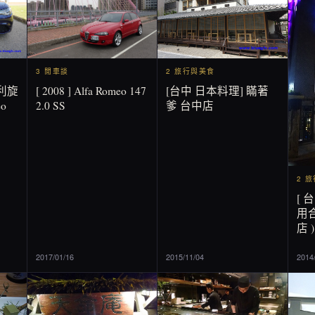
2 旅行與美食
3 閒車談
[台中 日本料理] 瞞著
[ 2008 ] Alfa Romeo 147
利旋
爹 台中店
2.0 SS
o
2 
[ 
用合
店 )
2017/01/16
2015/11/04
2014