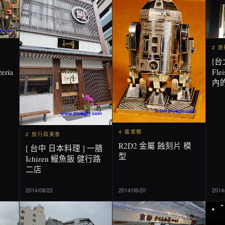
2 
[台
eria
Fl
內
4 瘋車模
2 旅行與美食
R2D2 金屬 蝕刻片 模
[ 台中 日本料理 ] 一膳
型
Ichizen 鰻魚飯 健行路
二店
2014/08/22
2014/08/20
2014