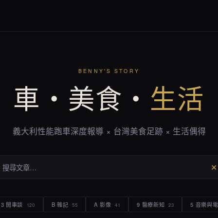
BENNY'S STORY
車・美食・
生活
義大利性能跑車深度報導 × 台灣美食足跡 × 生活偶得
✕
3 閒車談
B 雜記
A 影像
9 醫療新知
5 音樂與
120
55
41
23