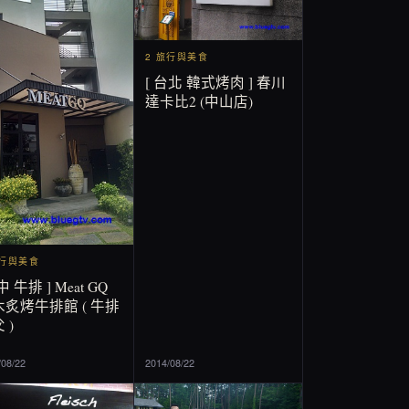
2 旅行與美食
[ 台北 韓式烤肉 ] 春川
達卡比2 (中山店)
旅行與美食
中 牛排 ] Meat GQ
炙烤牛排館 ( 牛排
 )
/08/22
2014/08/22