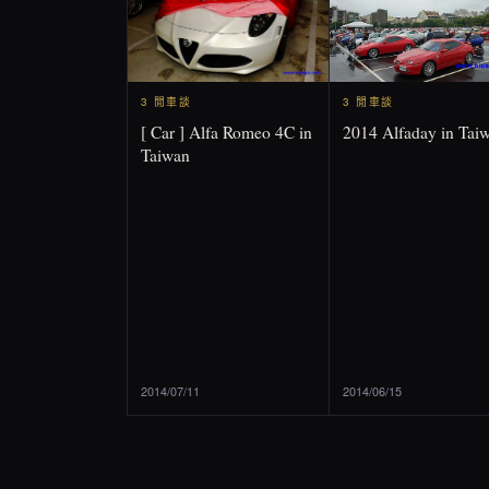
3 閒車談
3 閒車談
2014 Alfaday in Tai
[ Car ] Alfa Romeo 4C in
Taiwan
2014/07/11
2014/06/15