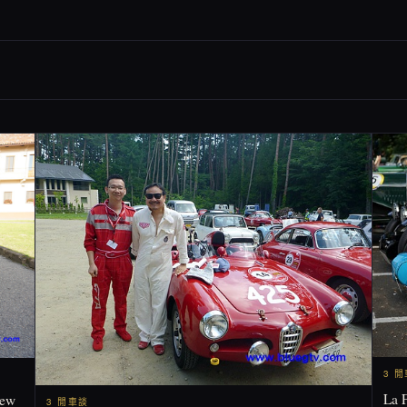
3 
La 
ew
3 閒車談