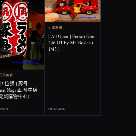
4 瘋車模
[ All Open ] Ferrari Dino
246 GT by Mr. Bosica (
1/43 )
旅行與美食
中 拉麵 ] 豚骨
men Nagi 凪 台中店
老虎城購物中心)
/05/14
2014/04/24