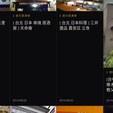
2 旅行與美食
2 旅行與美食
真澄
[ 台北 日本 串燒 居酒
[ 台北 日本料理 ] 三井
屋 ] 天命庵
選品 農安店 立食
2 
[台
橡木
教父
2014/08/22
2014/08/22
2014