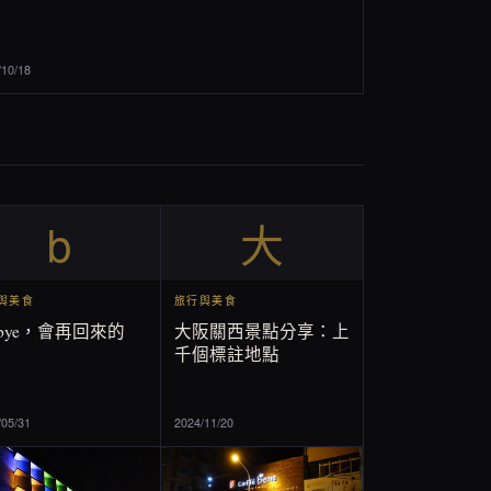
/10/18
b
大
與美食
旅行與美食
ebye，會再回來的
大阪關西景點分享：上
千個標註地點
/05/31
2024/11/20