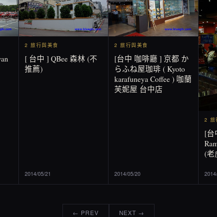
2 旅行與美食
2 旅行與美食
wan
[ 台中 ] QBee 森林 (不
[台中 咖啡廳 ] 京都 か
推薦)
らふね屋珈琲 ( Kyoto
karafuneya Coffee ) 咖蘭
芙妮屋 台中店
2 
[台
Ra
(
2014/05/21
2014/05/20
2014
← PREV
NEXT →