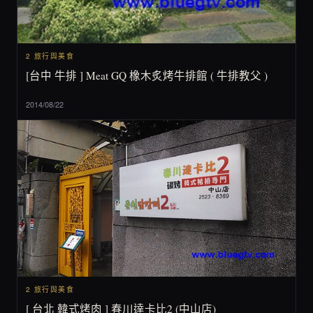
2 旅行與美食
[台中 牛排 ] Meat GQ 橡木炙烤牛排館 ( 牛排教父 )
2014/08/22
2 旅行與美食
[ 台北 韓式烤肉 ] 春川達卡比2 (中山店)