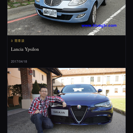
3 閒車談
Lancia Ypsilon
2017/04/18