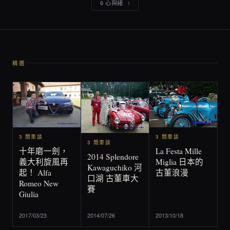
6 心與緒
1
精選
3 閒車談
3 閒車談
3 閒車談
La Festa Mille
十年磨一劍，
2014 Splendore
Miglia 日本的
義大利旋風再
Kawaguchiko 河
古董浪漫
起！ Alfa
口湖 古董車大
Romeo New
賽
Giulia
2017/03/23
2014/07/26
2013/10/18