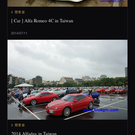
3 閒車談
[ Car ] Alfa Romeo 4C in Taiwan
2014/07/11
3 閒車談
2014 Alfaday in Taiwan