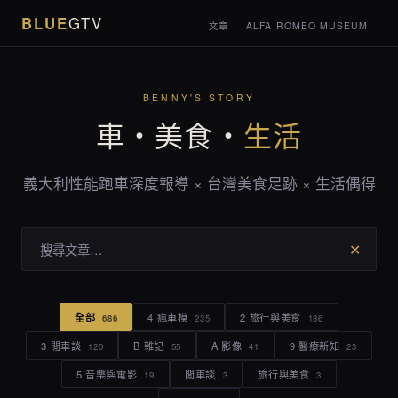
BLUE
GTV
文章
ALFA ROMEO MUSEUM
BENNY'S STORY
車・美食・
生活
義大利性能跑車深度報導 × 台灣美食足跡 × 生活偶得
✕
全部
4 瘋車模
2 旅行與美食
686
235
186
3 閒車談
B 雜記
A 影像
9 醫療新知
120
55
41
23
5 音樂與電影
閒車談
旅行與美食
19
3
3