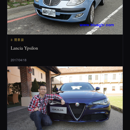
3 閒車談
Lancia Ypsilon
2017/04/18