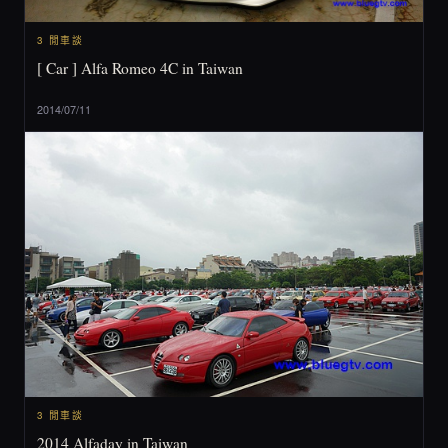
3 閒車談
[ Car ] Alfa Romeo 4C in Taiwan
2014/07/11
3 閒車談
2014 Alfaday in Taiwan