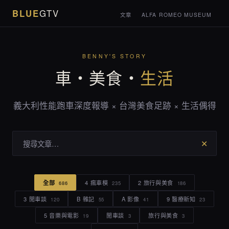
BLUE
GTV
文章
ALFA ROMEO MUSEUM
BENNY'S STORY
車・美食・
生活
義大利性能跑車深度報導 × 台灣美食足跡 × 生活偶得
✕
全部
4 瘋車模
2 旅行與美食
686
235
186
3 閒車談
B 雜記
A 影像
9 醫療新知
120
55
41
23
5 音樂與電影
閒車談
旅行與美食
19
3
3