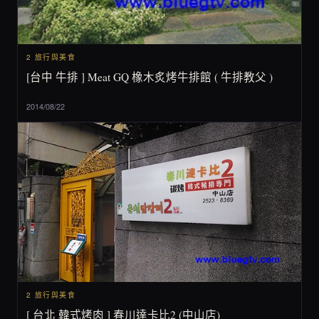
2 旅行與美食
[台中 牛排 ] Meat GQ 橡木炙烤牛排館 ( 牛排教父 )
2014/08/22
2 旅行與美食
[ 台北 韓式烤肉 ] 春川達卡比2 (中山店)