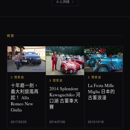
6 心與緒
1
精選
3 閒車談
3 閒車談
3 閒車談
La Festa Mille
十年磨一劍，
2014 Splendore
Miglia 日本的
義大利旋風再
Kawaguchiko 河
古董浪漫
起！ Alfa
口湖 古董車大
Romeo New
賽
Giulia
2017/03/23
2014/07/26
2013/10/18