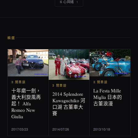
6 心與緒
1
精選
3 閒車談
3 閒車談
3 閒車談
La Festa Mille
十年磨一劍，
2014 Splendore
Miglia 日本的
義大利旋風再
Kawaguchiko 河
古董浪漫
起！ Alfa
口湖 古董車大
Romeo New
賽
Giulia
2017/03/23
2014/07/26
2013/10/18