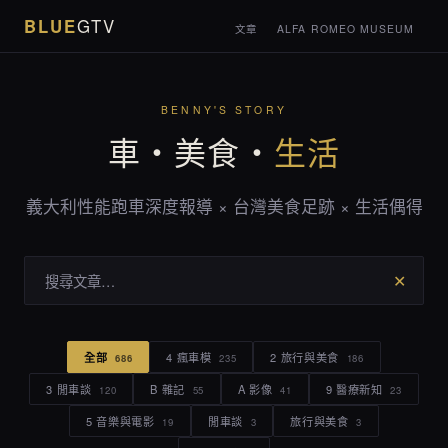
BLUE
GTV
文章
ALFA ROMEO MUSEUM
BENNY'S STORY
車・美食・
生活
義大利性能跑車深度報導 × 台灣美食足跡 × 生活偶得
✕
全部
4 瘋車模
2 旅行與美食
686
235
186
3 閒車談
B 雜記
A 影像
9 醫療新知
120
55
41
23
5 音樂與電影
閒車談
旅行與美食
19
3
3