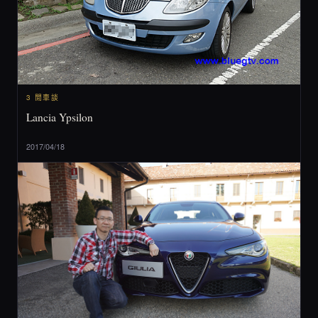
3 閒車談
Lancia Ypsilon
2017/04/18