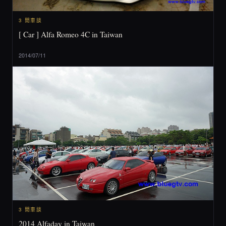
3 閒車談
[ Car ] Alfa Romeo 4C in Taiwan
2014/07/11
3 閒車談
2014 Alfaday in Taiwan