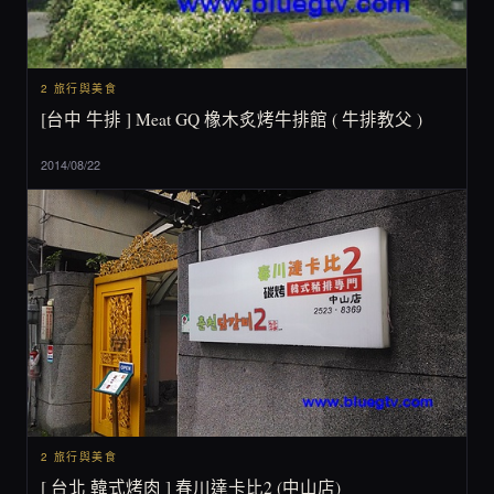
2 旅行與美食
[台中 牛排 ] Meat GQ 橡木炙烤牛排館 ( 牛排教父 )
2014/08/22
2 旅行與美食
[ 台北 韓式烤肉 ] 春川達卡比2 (中山店)