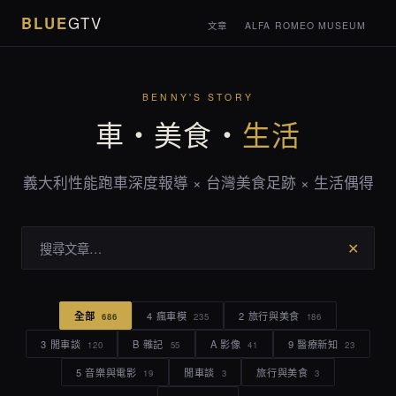
BLUE
GTV
文章
ALFA ROMEO MUSEUM
BENNY'S STORY
車・美食・
生活
義大利性能跑車深度報導 × 台灣美食足跡 × 生活偶得
✕
全部
4 瘋車模
2 旅行與美食
686
235
186
3 閒車談
B 雜記
A 影像
9 醫療新知
120
55
41
23
5 音樂與電影
閒車談
旅行與美食
19
3
3