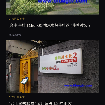
2 旅行與美食
[台中 牛排 ] Meat GQ 橡木炙烤牛排館 ( 牛排教父 )
2014/08/22
2 旅行與美食
[ 台北 韓式烤肉 ] 春川達卡比2 (中山店)