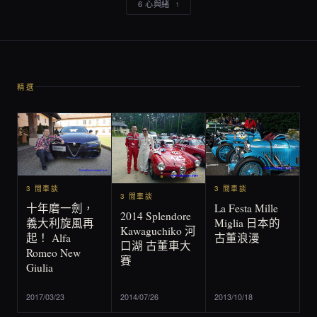
6 心與緒
1
精選
3 閒車談
3 閒車談
3 閒車談
La Festa Mille
十年磨一劍，
2014 Splendore
Miglia 日本的
義大利旋風再
Kawaguchiko 河
古董浪漫
起！ Alfa
口湖 古董車大
Romeo New
賽
Giulia
2017/03/23
2014/07/26
2013/10/18