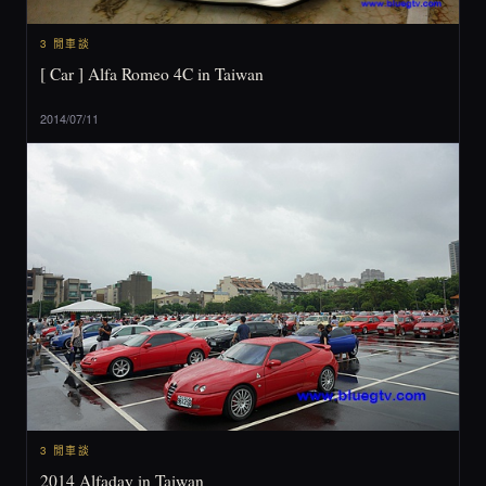
3 閒車談
[ Car ] Alfa Romeo 4C in Taiwan
2014/07/11
3 閒車談
2014 Alfaday in Taiwan