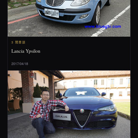
3 閒車談
Lancia Ypsilon
2017/04/18