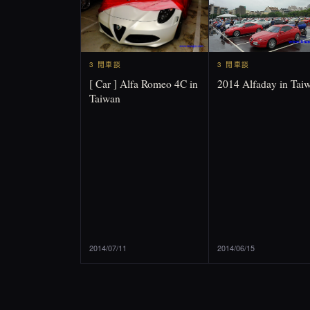
3 閒車談
3 閒車談
2014 Alfaday in Tai
[ Car ] Alfa Romeo 4C in
Taiwan
2014/07/11
2014/06/15