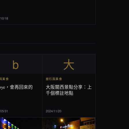
/10/18
b
大
與美食
旅行與美食
ebye，會再回來的
大阪關西景點分享：上
千個標註地點
/05/31
2024/11/20