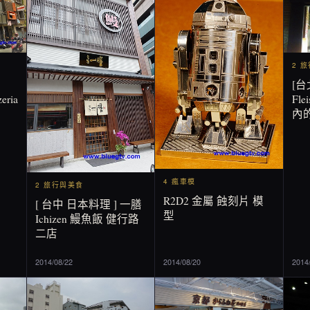
2 
[台
eria
Fl
內
4 瘋車模
2 旅行與美食
R2D2 金屬 蝕刻片 模
[ 台中 日本料理 ] 一膳
型
Ichizen 鰻魚飯 健行路
二店
2014/08/22
2014/08/20
2014