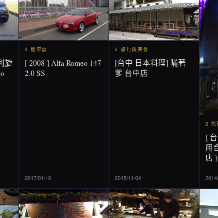
2 旅行與美食
3 閒車談
[台中 日本料理] 瞞著
[ 2008 ] Alfa Romeo 147
利旋
爹 台中店
2.0 SS
o
2 
[ 
用合
店 )
2017/01/16
2015/11/04
2014