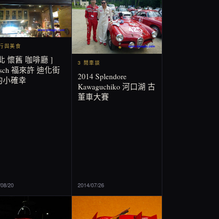
旅行與美食
北 懷舊 咖啡廳 ]
3 閒車談
eisch 福來許 迪化街
2014 Splendore
的小確幸
Kawaguchiko 河口湖 古
董車大賽
/08/20
2014/07/26