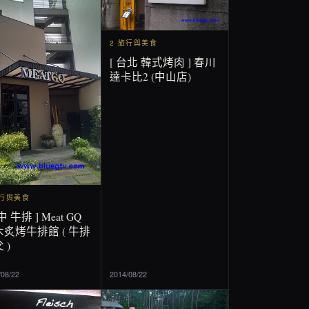
2 旅行與美食
[ 台北 韓式烤肉 ] 春川
達卡比2 (中山店)
旅行與美食
中 牛排 ] Meat GQ
炙烤牛排館 ( 牛排
 )
/08/22
2014/08/22