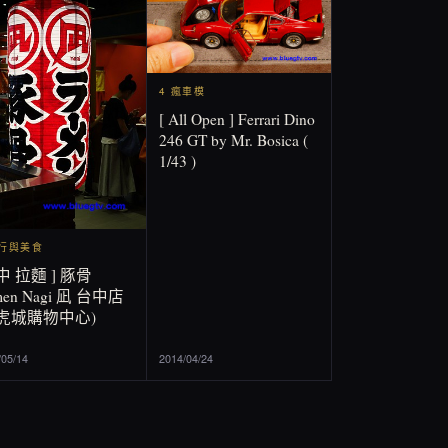
4 瘋車模
[ All Open ] Ferrari Dino
246 GT by Mr. Bosica (
1/43 )
旅行與美食
中 拉麵 ] 豚骨
men Nagi 凪 台中店
老虎城購物中心)
/05/14
2014/04/24