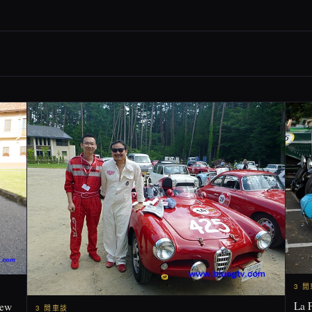
3 
La 
ew
3 閒車談