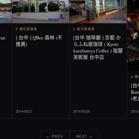
2 旅行與美食
2 旅行與美食
wan
[ 台中 ] QBee 森林 (不
[台中 咖啡廳 ] 京都 か
推薦)
らふね屋珈琲 ( Kyoto
karafuneya Coffee ) 咖蘭
芙妮屋 台中店
2 
[台
Ra
(
2014/05/21
2014/05/20
2014
← PREV
NEXT →