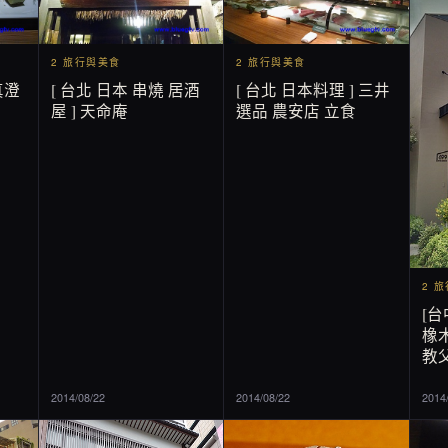
2 旅行與美食
2 旅行與美食
真澄
[ 台北 日本 串燒 居酒
[ 台北 日本料理 ] 三井
屋 ] 天命庵
選品 農安店 立食
2 
[台
橡木
教父
2014/08/22
2014/08/22
2014