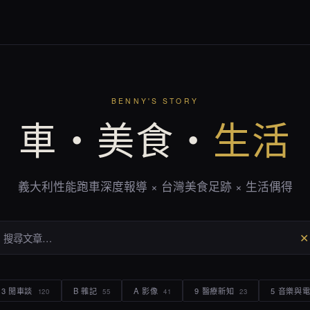
BENNY'S STORY
車・美食・
生活
義大利性能跑車深度報導 × 台灣美食足跡 × 生活偶得
✕
3 閒車談
B 雜記
A 影像
9 醫療新知
5 音樂與
120
55
41
23