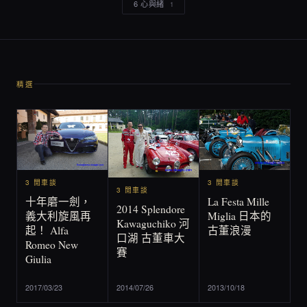
6 心與緒
1
精選
3 閒車談
3 閒車談
3 閒車談
La Festa Mille
十年磨一劍，
2014 Splendore
Miglia 日本的
義大利旋風再
Kawaguchiko 河
古董浪漫
起！ Alfa
口湖 古董車大
Romeo New
賽
Giulia
2017/03/23
2014/07/26
2013/10/18