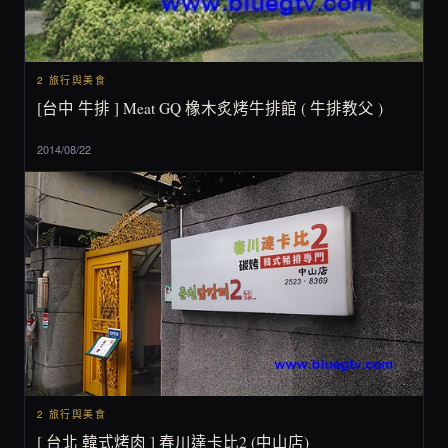
2 旅行與美食
[台中 牛排 ] Meat GQ 橡木炙烤牛排館 ( 牛排教父 )
2014/08/22
2 旅行與美食
[ 台北 韓式烤肉 ] 春川達卡比2 (中山店)