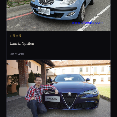
3 閒車談
Lancia Ypsilon
2017/04/18