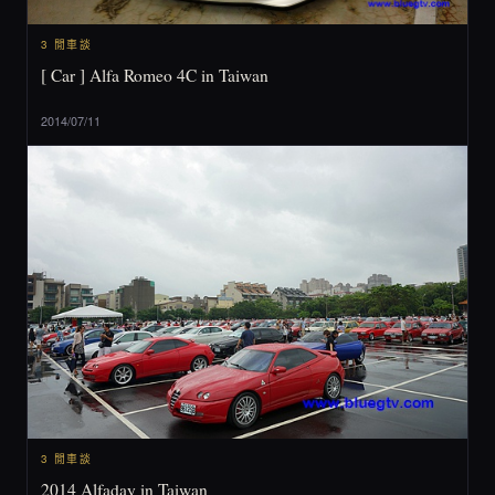
3 閒車談
[ Car ] Alfa Romeo 4C in Taiwan
2014/07/11
3 閒車談
2014 Alfaday in Taiwan