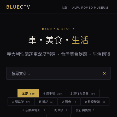
BLUE
GTV
文章
ALFA ROMEO MUSEUM
BENNY'S STORY
車・美食・
生活
義大利性能跑車深度報導 × 台灣美食足跡 × 生活偶得
✕
全部
4 瘋車模
2 旅行與美食
686
235
186
3 閒車談
B 雜記
A 影像
9 醫療新知
120
55
41
23
5 音樂與電影
閒車談
旅行與美食
19
3
3