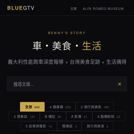
BLUE
GTV
文章
ALFA ROMEO MUSEUM
BENNY'S STORY
車・美食・
生活
義大利性能跑車深度報導 × 台灣美食足跡 × 生活偶得
✕
全部
4 瘋車模
2 旅行與美食
686
235
186
3 閒車談
B 雜記
A 影像
9 醫療新知
120
55
41
23
5 音樂與電影
閒車談
旅行與美食
19
3
3