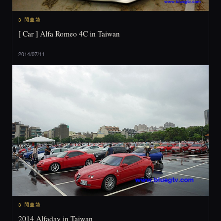
3 閒車談
[ Car ] Alfa Romeo 4C in Taiwan
2014/07/11
3 閒車談
2014 Alfaday in Taiwan