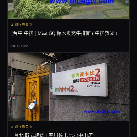
2 旅行與美食
[台中 牛排 ] Meat GQ 橡木炙烤牛排館 ( 牛排教父 )
2014/08/22
2 旅行與美食
[ 台北 韓式烤肉 ] 春川達卡比2 (中山店)