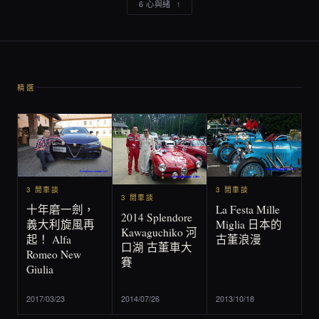
6 心與緒
1
精選
3 閒車談
3 閒車談
3 閒車談
La Festa Mille
十年磨一劍，
2014 Splendore
Miglia 日本的
義大利旋風再
Kawaguchiko 河
古董浪漫
起！ Alfa
口湖 古董車大
Romeo New
賽
Giulia
2017/03/23
2014/07/26
2013/10/18