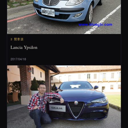
3 閒車談
Lancia Ypsilon
2017/04/18