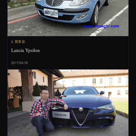
3 閒車談
Lancia Ypsilon
2017/04/18