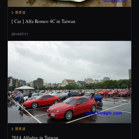
3 閒車談
[ Car ] Alfa Romeo 4C in Taiwan
2014/07/11
3 閒車談
2014 Alfaday in Taiwan