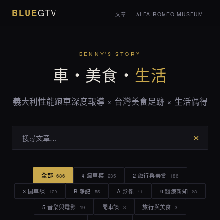
BLUE
GTV
文章
ALFA ROMEO MUSEUM
BENNY'S STORY
車・美食・
生活
義大利性能跑車深度報導 × 台灣美食足跡 × 生活偶得
✕
全部
4 瘋車模
2 旅行與美食
686
235
186
3 閒車談
B 雜記
A 影像
9 醫療新知
120
55
41
23
5 音樂與電影
閒車談
旅行與美食
19
3
3