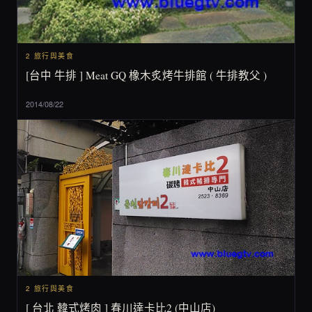
2 旅行與美食
[台中 牛排 ] Meat GQ 橡木炙烤牛排館 ( 牛排教父 )
2014/08/22
2 旅行與美食
[ 台北 韓式烤肉 ] 春川達卡比2 (中山店)