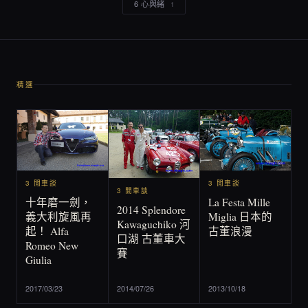
6 心與緒
1
精選
3 閒車談
3 閒車談
3 閒車談
La Festa Mille
十年磨一劍，
2014 Splendore
Miglia 日本的
義大利旋風再
Kawaguchiko 河
古董浪漫
起！ Alfa
口湖 古董車大
Romeo New
賽
Giulia
2017/03/23
2014/07/26
2013/10/18