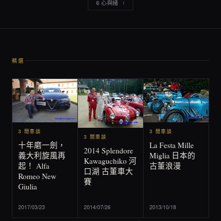
6 心與緒
1
精選
3 閒車談
3 閒車談
3 閒車談
La Festa Mille
十年磨一劍，
2014 Splendore
Miglia 日本的
義大利旋風再
Kawaguchiko 河
古董浪漫
起！ Alfa
口湖 古董車大
Romeo New
賽
Giulia
2017/03/23
2014/07/26
2013/10/18