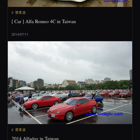
3 閒車談
[ Car ] Alfa Romeo 4C in Taiwan
2014/07/11
3 閒車談
2014 Alfaday in Taiwan