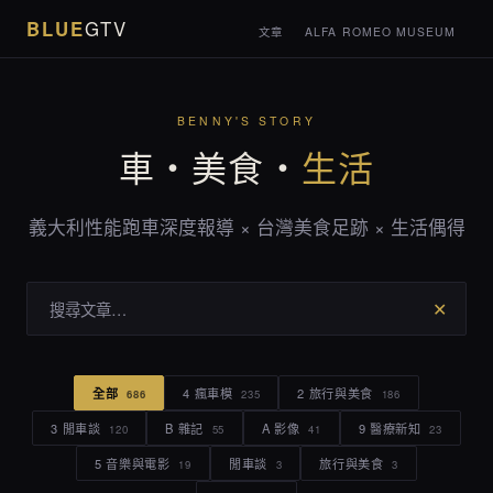
BLUE
GTV
文章
ALFA ROMEO MUSEUM
BENNY'S STORY
車・美食・
生活
義大利性能跑車深度報導 × 台灣美食足跡 × 生活偶得
✕
全部
4 瘋車模
2 旅行與美食
686
235
186
3 閒車談
B 雜記
A 影像
9 醫療新知
120
55
41
23
5 音樂與電影
閒車談
旅行與美食
19
3
3