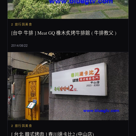
2 旅行與美食
[台中 牛排 ] Meat GQ 橡木炙烤牛排館 ( 牛排教父 )
2014/08/22
2 旅行與美食
[ 台北 韓式烤肉 ] 春川達卡比2 (中山店)