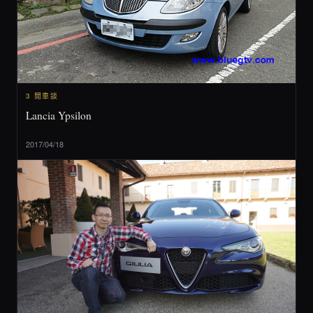
3 閒車談
Lancia Ypsilon
2017/04/18