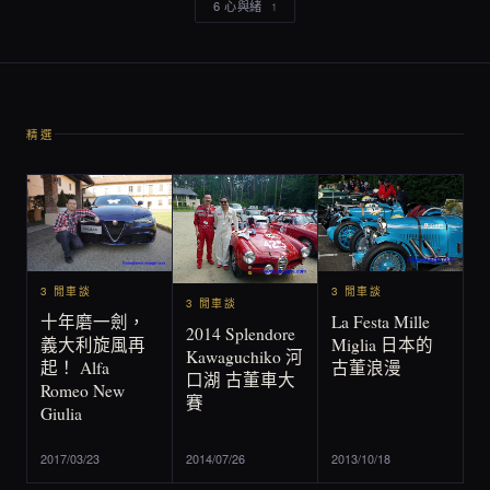
6 心與緒
1
精選
3 閒車談
3 閒車談
3 閒車談
La Festa Mille
十年磨一劍，
2014 Splendore
Miglia 日本的
義大利旋風再
Kawaguchiko 河
古董浪漫
起！ Alfa
口湖 古董車大
Romeo New
賽
Giulia
2017/03/23
2014/07/26
2013/10/18