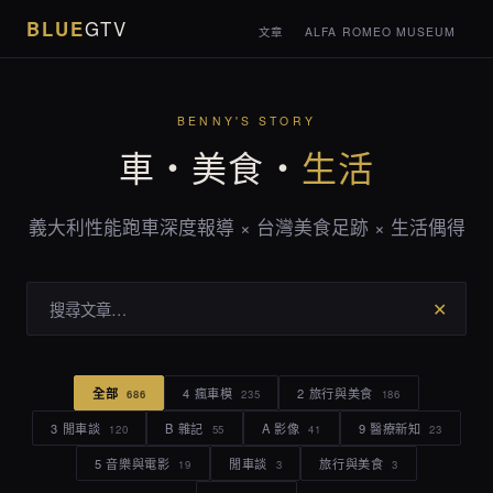
BLUE
GTV
文章
ALFA ROMEO MUSEUM
BENNY'S STORY
車・美食・
生活
義大利性能跑車深度報導 × 台灣美食足跡 × 生活偶得
✕
全部
4 瘋車模
2 旅行與美食
686
235
186
3 閒車談
B 雜記
A 影像
9 醫療新知
120
55
41
23
5 音樂與電影
閒車談
旅行與美食
19
3
3