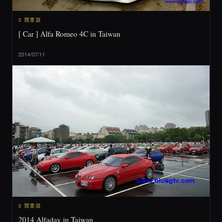
3 閒車談
[ Car ] Alfa Romeo 4C in Taiwan
2014/07/11
3 閒車談
2014 Alfaday in Taiwan