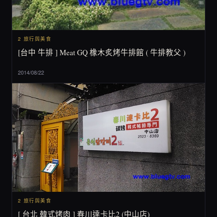
2 旅行與美食
[台中 牛排 ] Meat GQ 橡木炙烤牛排館 ( 牛排教父 )
2014/08/22
2 旅行與美食
[ 台北 韓式烤肉 ] 春川達卡比2 (中山店)