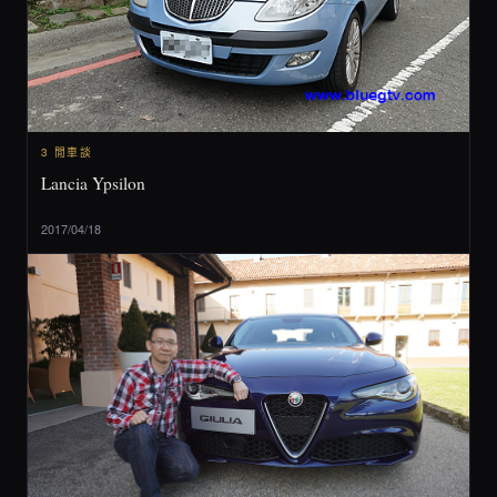
3 閒車談
Lancia Ypsilon
2017/04/18