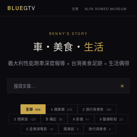
BLUE
GTV
文章
ALFA ROMEO MUSEUM
BENNY'S STORY
車・美食・
生活
義大利性能跑車深度報導 × 台灣美食足跡 × 生活偶得
✕
全部
4 瘋車模
2 旅行與美食
686
235
186
3 閒車談
B 雜記
A 影像
9 醫療新知
120
55
41
23
5 音樂與電影
閒車談
旅行與美食
19
3
3