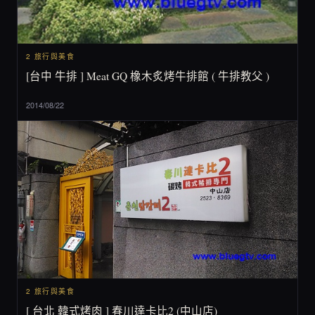
2 旅行與美食
[台中 牛排 ] Meat GQ 橡木炙烤牛排館 ( 牛排教父 )
2014/08/22
2 旅行與美食
[ 台北 韓式烤肉 ] 春川達卡比2 (中山店)