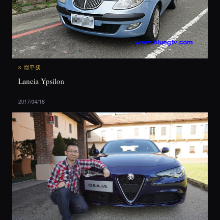
3 閒車談
Lancia Ypsilon
2017/04/18