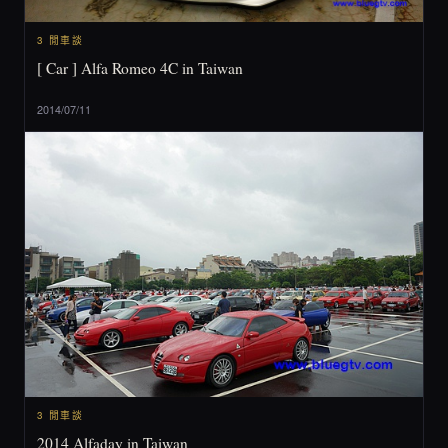
3 閒車談
[ Car ] Alfa Romeo 4C in Taiwan
2014/07/11
3 閒車談
2014 Alfaday in Taiwan