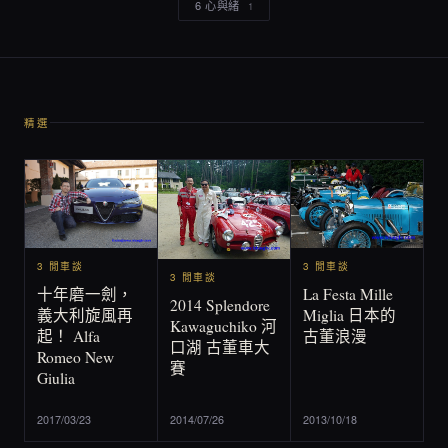
6 心與緒
1
精選
3 閒車談
3 閒車談
3 閒車談
La Festa Mille
十年磨一劍，
2014 Splendore
Miglia 日本的
義大利旋風再
Kawaguchiko 河
古董浪漫
起！ Alfa
口湖 古董車大
Romeo New
賽
Giulia
2017/03/23
2014/07/26
2013/10/18