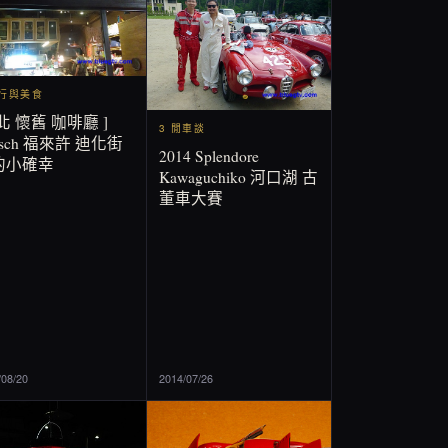
旅行與美食
北 懷舊 咖啡廳 ]
3 閒車談
eisch 福來許 迪化街
2014 Splendore
的小確幸
Kawaguchiko 河口湖 古
董車大賽
/08/20
2014/07/26