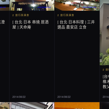
2 旅行與美食
2 旅行與美食
真澄
[ 台北 日本 串燒 居酒
[ 台北 日本料理 ] 三井
屋 ] 天命庵
選品 農安店 立食
2 
[台
橡木
教父
2014/08/22
2014/08/22
2014