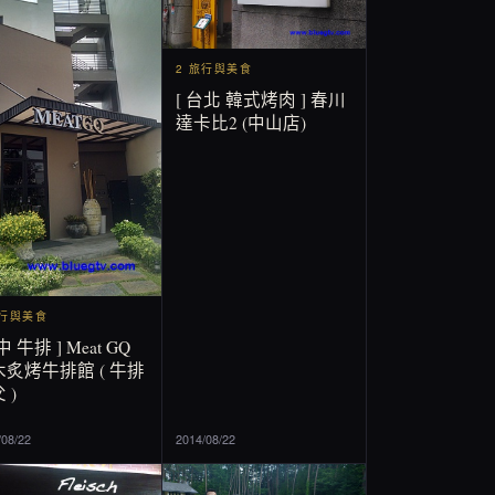
2 旅行與美食
[ 台北 韓式烤肉 ] 春川
達卡比2 (中山店)
旅行與美食
中 牛排 ] Meat GQ
炙烤牛排館 ( 牛排
 )
/08/22
2014/08/22