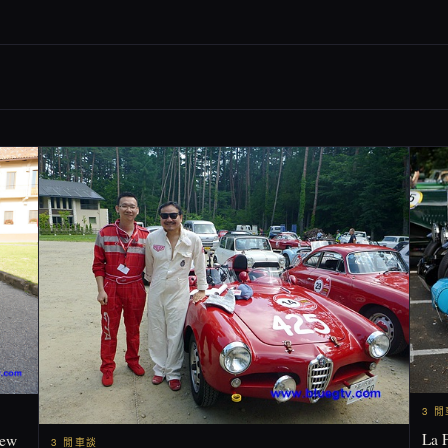
3 
La 
ew
3 閒車談