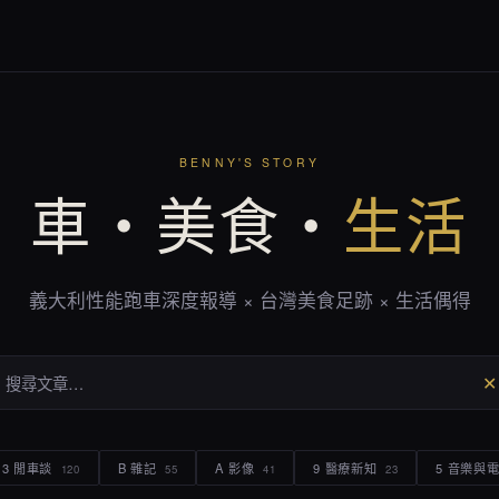
BENNY'S STORY
車・美食・
生活
義大利性能跑車深度報導 × 台灣美食足跡 × 生活偶得
✕
3 閒車談
B 雜記
A 影像
9 醫療新知
5 音樂與
120
55
41
23