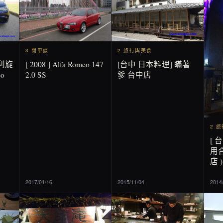
2 旅行與美食
3 閒車談
[台中 日本料理] 瞞著
[ 2008 ] Alfa Romeo 147
利旋
爹 台中店
2.0 SS
o
2 
[ 
用合
店 )
2017/01/16
2015/11/04
2014