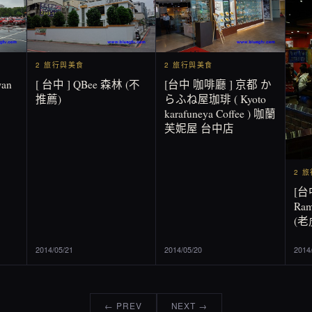
2 旅行與美食
2 旅行與美食
wan
[ 台中 ] QBee 森林 (不
[台中 咖啡廳 ] 京都 か
推薦)
らふね屋珈琲 ( Kyoto
karafuneya Coffee ) 咖蘭
芙妮屋 台中店
2 
[台
Ra
(
2014/05/21
2014/05/20
2014
← PREV
NEXT →