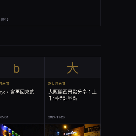
/10/18
b
大
與美食
旅行與美食
ebye，會再回來的
大阪關西景點分享：上
千個標註地點
/05/31
2024/11/20