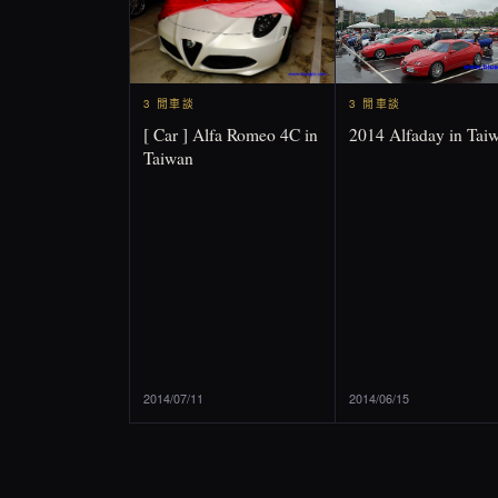
3 閒車談
3 閒車談
2014 Alfaday in Tai
[ Car ] Alfa Romeo 4C in
Taiwan
2014/07/11
2014/06/15