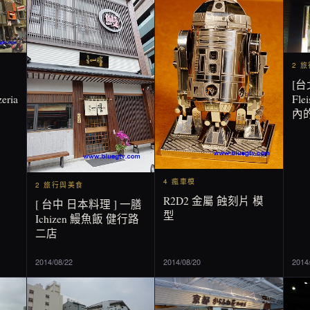
2 
[台
eria
Fl
內
4 瘋車模
2 旅行與美食
R2D2 金屬 蝕刻片 模
[ 台中 日本料理 ] 一膳
型
Ichizen 鰻魚飯 健行路
二店
2014/08/22
2014/08/20
2014