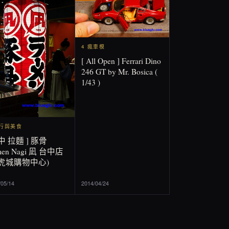
4 瘋車模
[ All Open ] Ferrari Dino
246 GT by Mr. Bosica (
1/43 )
旅行與美食
中 拉麵 ] 豚骨
men Nagi 凪 台中店
老虎城購物中心)
/05/14
2014/04/24