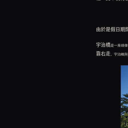
由於是假日期
宇治橋
是一座雄偉
靠右走
。宇治橋與