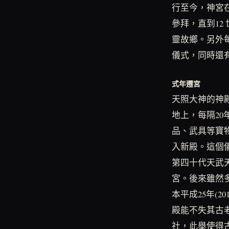
行至今，神宮
參拜，直到1
靈故鄉。另外每
儀式，同時還
式年遷宮
天照大神的神
地上，每隔20
品、武具等寶
入新殿。這個
第四十代天武
宮。後來雖然多
本平成25年(
殿能不失其古
社，此舉使得