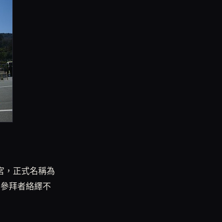
宮，正式名稱為
今參拜者絡繹不