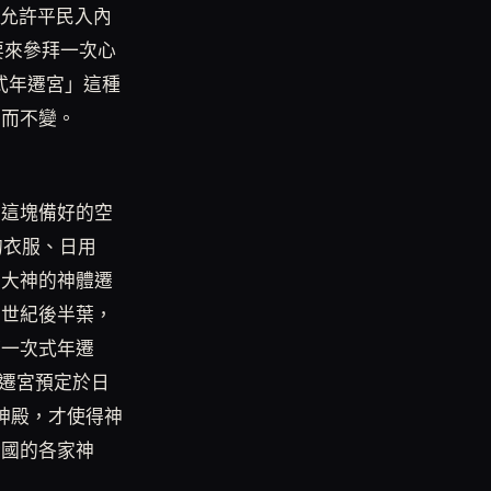
不允許平民入內
要來參拜一次心
式年遷宮」這種
年而不變。
在這塊備好的空
的衣服、日用
照大神的神體遷
七世紀後半葉，
第一次式年遷
次遷宮預定於日
新神殿，才使得神
全國的各家神