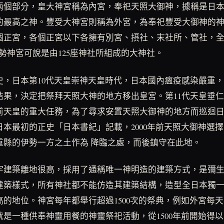
兩個部分，皇大神宮稱為內宮，奉祀天照大御神，據稱是日
的最高之神。豐受大神宮則稱為外宮，為奉祀豐受大御神的
個正宮，各個正宮以下各擁有別宮、摂社、末社所、管社，
伊勢神宮可說是由125座神社所組成的大神社。
史，日本第10代天皇崇神天皇時代，日本國內瘟疫感染嚴重
結果，決定把祭拜天照大神的地方移出皇宮。第11代天皇垂
前天皇的重大任務，為了尋求安置天照大御神的地方而巡迴
日本最初的正史「日本書紀」記載，2000年前天照大御神選
重縣的伊勢一方之土作為 降臨之處，而後鎮守在此地。
宇建築離地很高，採用了通稱唯一神明造的建築方式，是彌
建築樣式，所有神社都不能仿造其建築結構，造型全日本獨
高的地位。神宮每年都舉行超過1500次的祭典，例如外宮每
就是一種供奉神靈用餐的神靈祭祀活動，從1500年前開始得