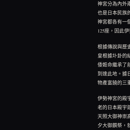
神宮分為內外
也是日本民族
神宮都各有一
125座，因此
根據傳說與歷
皇根據圤卦的
倭姬命繼承了
到達此地。據
物產富饒的三
伊勢神宮的殿
老的日本殿宇
天照大御神崇
夕大御饌祭，