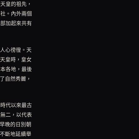
本天皇的祖先，
神社。內外兩個
全部加起來共有
，人心徬徨。天
仁天皇時，皇女
日本各地，最後
擇了自然秀麗，
生時代以來最古
一無二，以代表
天早晚的日別朝
以不斷地延續舉