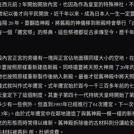
在西元前 2 年開始開放內宮，也因為作為皇室的特殊神社，
2 世紀以後才向平民開放，近千年以來，成為日本人一生一定
隔 20 年，要翻造神殿，將舊殿的神儀移到新殿時會舉行「
有一個「遷宮祭」的祭典，這些祭禮都從古承傳至今，歷千
殿內宮正宮的旁邊有一塊與正宮佔地面積同樣大小的空地，
年要按照原樣重新建造新殿。同時還要將天照大神用 了20年
物也按照原樣重新製作後納入新殿。最後才從舊神殿中將天
儀式就叫作式年遷宮。式年遷宮始於距今一千三百多年前的
天皇定下了這個制度，其妻子第四十一代持統天皇時開始了
少有一些例外，但直到1993年已經進行了61次遷宮。下一
2013年)。由於式年遷宮中在鄰地建造了與舊神殿一模一樣的
老的形態而時常得以維新。舊神殿拆除後的古材料則分讓給
古材料被再利 用，杜絕浪費。